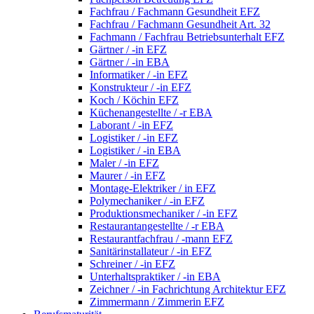
Fachfrau / Fachmann Gesundheit EFZ
Fachfrau / Fachmann Gesundheit Art. 32
Fachmann / Fachfrau Betriebsunterhalt EFZ
Gärtner / -in EFZ
Gärtner / -in EBA
Informatiker / -in EFZ
Konstrukteur / -in EFZ
Koch / Köchin EFZ
Küchenangestellte / -r EBA
Laborant / -in EFZ
Logistiker / -in EFZ
Logistiker / -in EBA
Maler / -in EFZ
Maurer / -in EFZ
Montage-Elektriker / in EFZ
Polymechaniker / -in EFZ
Produktionsmechaniker / -in EFZ
Restaurantangestellte / -r EBA
Restaurantfachfrau / -mann EFZ
Sanitärinstallateur / -in EFZ
Schreiner / -in EFZ
Unterhaltspraktiker / -in EBA
Zeichner / -in Fachrichtung Architektur EFZ
Zimmermann / Zimmerin EFZ