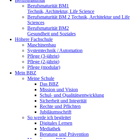
Berufsmaturität
Berufsmaturität BM1
Technik, Architektur, Life Science
Berufsmaturität BM 2 Technik, Architektur und Life
Sciences
Berufsmaturität BM2
Gesundheit und Soziales
Höhere Fachschule
Maschinenbau
Systemtechnik / Automation
Pflege (3-jährig)
Pflege (2-jährig)
Pflege (modular)
Mein BBZ
Meine Schule
Das BBZ
Mission und Vision
Schul- und Qualitätsentwicklung
Sicherheit und Integrität
Rechte und Pflichten
Jubiläumsschrift
So werde ich begleitet
Digitales Lernen
Mediathek
Beratung und Prävention