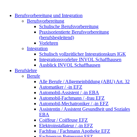
Berufsvorbereitung und Integration
Berufsvorbereitung
Schulische Berufsvorbereitung
Praxisorientierte Berufsvorbereitung
(berufsbegleitend)
Vorlehren
Integration
Schulisch vollzeitlicher Integrationskurs IGK
Integrationsvorlehre INVOL Schaffhausen
Ausblick INVOL Schaffhausen
Berufslehre
Berufe
Alle Berufe / Allgemeinbildung (ABU) Art. 32
Automatiker / -in EFZ
Automobil-Assistent / -in EBA
Automobil-Fachmann / -frau EFZ
Automobil-Mechatroniker / -in EFZ
Assistentin / Assistent Gesundheit und Soziales
EBA
Coiffeur / Coiffeuse EFZ
Elektroinstallateur / -in EFZ
Fachfrau / Fachmann Apotheke EFZ
Fachperson Betreuung EFZ