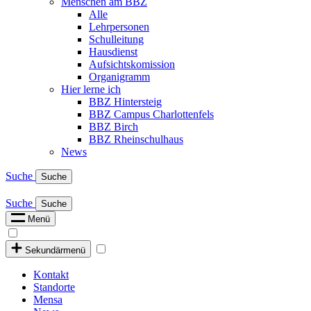
Menschen am BBZ
Alle
Lehrpersonen
Schulleitung
Hausdienst
Aufsichtskomission
Organigramm
Hier lerne ich
BBZ Hintersteig
BBZ Campus Charlottenfels
BBZ Birch
BBZ Rheinschulhaus
News
Suche
Suche
Suche
Suche
Menü
Sekundärmenü
Kontakt
Standorte
Mensa