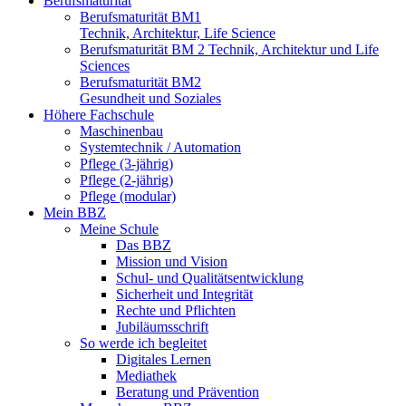
Berufsmaturität
Berufsmaturität BM1
Technik, Architektur, Life Science
Berufsmaturität BM 2 Technik, Architektur und Life
Sciences
Berufsmaturität BM2
Gesundheit und Soziales
Höhere Fachschule
Maschinenbau
Systemtechnik / Automation
Pflege (3-jährig)
Pflege (2-jährig)
Pflege (modular)
Mein BBZ
Meine Schule
Das BBZ
Mission und Vision
Schul- und Qualitätsentwicklung
Sicherheit und Integrität
Rechte und Pflichten
Jubiläumsschrift
So werde ich begleitet
Digitales Lernen
Mediathek
Beratung und Prävention