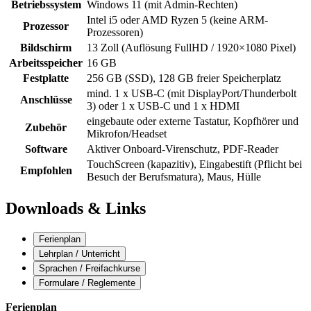
Betriebssystem
Windows 11 (mit Admin-Rechten)
Intel i5 oder AMD Ryzen 5 (keine ARM-
Prozessor
Prozessoren)
Bildschirm
13 Zoll (Auflösung FullHD / 1920×1080 Pixel)
Arbeitsspeicher
16 GB
Festplatte
256 GB (SSD), 128 GB freier Speicherplatz
mind. 1 x USB-C (mit DisplayPort/Thunderbolt
Anschlüsse
3) oder 1 x USB-C und 1 x HDMI
eingebaute oder externe Tastatur, Kopfhörer und
Zubehör
Mikrofon/Headset
Software
Aktiver Onboard-Virenschutz, PDF-Reader
TouchScreen (kapazitiv), Eingabestift (Pflicht bei
Empfohlen
Besuch der Berufsmatura), Maus, Hülle
Downloads & Links
Ferienplan
Lehrplan / Unterricht
Sprachen / Freifachkurse
Formulare / Reglemente
Ferienplan