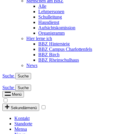
Menschen am BBZ
Alle
Lehrpersonen
Schulleitung
Hausdienst
Aufsichtskomission
Organigramm
Hier lerne ich
BBZ Hintersteig
BBZ Campus Charlottenfels
BBZ Birch
BBZ Rheinschulhaus
News
Suche
Suche
Suche
Suche
Menü
Sekundärmenü
Kontakt
Standorte
Mensa