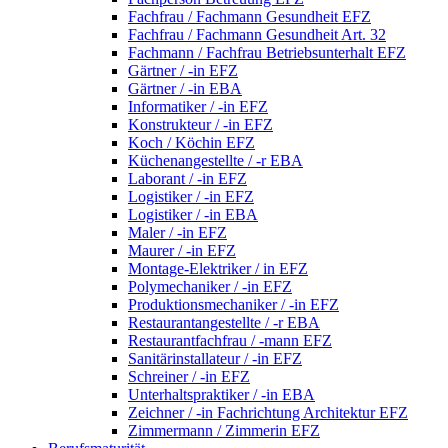
Fachfrau / Fachmann Gesundheit EFZ
Fachfrau / Fachmann Gesundheit Art. 32
Fachmann / Fachfrau Betriebsunterhalt EFZ
Gärtner / -in EFZ
Gärtner / -in EBA
Informatiker / -in EFZ
Konstrukteur / -in EFZ
Koch / Köchin EFZ
Küchenangestellte / -r EBA
Laborant / -in EFZ
Logistiker / -in EFZ
Logistiker / -in EBA
Maler / -in EFZ
Maurer / -in EFZ
Montage-Elektriker / in EFZ
Polymechaniker / -in EFZ
Produktionsmechaniker / -in EFZ
Restaurantangestellte / -r EBA
Restaurantfachfrau / -mann EFZ
Sanitärinstallateur / -in EFZ
Schreiner / -in EFZ
Unterhaltspraktiker / -in EBA
Zeichner / -in Fachrichtung Architektur EFZ
Zimmermann / Zimmerin EFZ