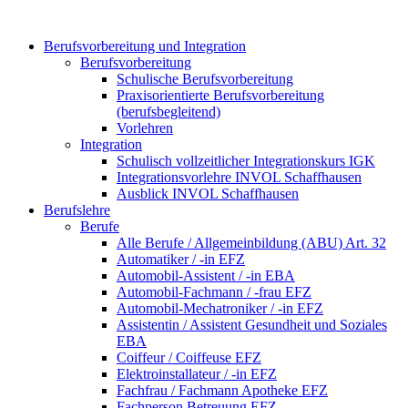
Berufsvorbereitung und Integration
Berufsvorbereitung
Schulische Berufsvorbereitung
Praxisorientierte Berufsvorbereitung
(berufsbegleitend)
Vorlehren
Integration
Schulisch vollzeitlicher Integrationskurs IGK
Integrationsvorlehre INVOL Schaffhausen
Ausblick INVOL Schaffhausen
Berufslehre
Berufe
Alle Berufe / Allgemeinbildung (ABU) Art. 32
Automatiker / -in EFZ
Automobil-Assistent / -in EBA
Automobil-Fachmann / -frau EFZ
Automobil-Mechatroniker / -in EFZ
Assistentin / Assistent Gesundheit und Soziales
EBA
Coiffeur / Coiffeuse EFZ
Elektroinstallateur / -in EFZ
Fachfrau / Fachmann Apotheke EFZ
Fachperson Betreuung EFZ