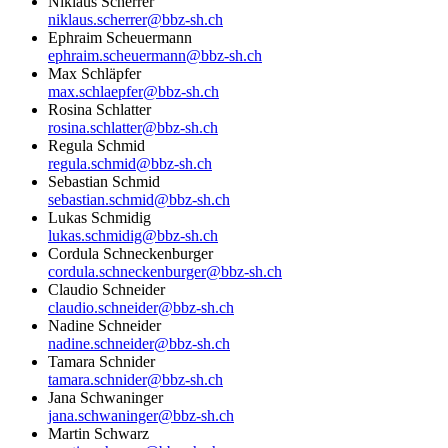
Niklaus Scherrer
niklaus.scherrer@bbz-sh.ch
Ephraim Scheuermann
ephraim.scheuermann@bbz-sh.ch
Max Schläpfer
max.schlaepfer@bbz-sh.ch
Rosina Schlatter
rosina.schlatter@bbz-sh.ch
Regula Schmid
regula.schmid@bbz-sh.ch
Sebastian Schmid
sebastian.schmid@bbz-sh.ch
Lukas Schmidig
lukas.schmidig@bbz-sh.ch
Cordula Schneckenburger
cordula.schneckenburger@bbz-sh.ch
Claudio Schneider
claudio.schneider@bbz-sh.ch
Nadine Schneider
nadine.schneider@bbz-sh.ch
Tamara Schnider
tamara.schnider@bbz-sh.ch
Jana Schwaninger
jana.schwaninger@bbz-sh.ch
Martin Schwarz