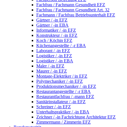
Fachfrau / Fachmann Gesundheit EFZ
Fachfrau / Fachmann Gesundheit Art. 32
Fachmann / Fachfrau Betriebsunterhalt EFZ
Gärtner / -in EFZ
Gärtner / -in EBA
Informatiker / -in EFZ
Konstrukteur / -in EFZ
Koch / Köchin EFZ
Küchenangestellte / -r EBA
Laborant / -in EFZ
Logistiker / -in EFZ
Logistiker / -in EBA
Maler / -in EFZ
Maurer / -in EFZ
Montage-Elektriker / in EFZ
Polymechaniker / -in EFZ
Produktionsmechaniker / -in EFZ
Restaurantangestellte / -r EBA
Restaurantfachfrau / -mann EFZ
Sanitärinstallateur / -in EFZ
Schreiner / -in EFZ
Unterhaltspraktiker / -in EBA
Zeichner / -in Fachrichtung Architektur EFZ
Zimmermann / Zimmerin EFZ