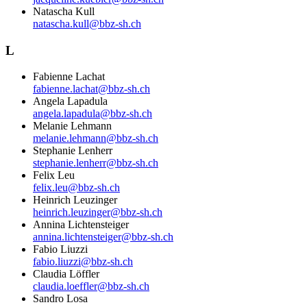
Natascha Kull
natascha.kull@bbz-sh.ch
L
Fabienne Lachat
fabienne.lachat@bbz-sh.ch
Angela Lapadula
angela.lapadula@bbz-sh.ch
Melanie Lehmann
melanie.lehmann@bbz-sh.ch
Stephanie Lenherr
stephanie.lenherr@bbz-sh.ch
Felix Leu
felix.leu@bbz-sh.ch
Heinrich Leuzinger
heinrich.leuzinger@bbz-sh.ch
Annina Lichtensteiger
annina.lichtensteiger@bbz-sh.ch
Fabio Liuzzi
fabio.liuzzi@bbz-sh.ch
Claudia Löffler
claudia.loeffler@bbz-sh.ch
Sandro Losa