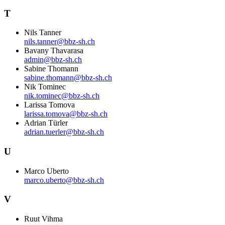
T
Nils Tanner
nils.tanner@bbz-sh.ch
Bavany Thavarasa
admin@bbz-sh.ch
Sabine Thomann
sabine.thomann@bbz-sh.ch
Nik Tominec
nik.tominec@bbz-sh.ch
Larissa Tomova
larissa.tomova@bbz-sh.ch
Adrian Türler
adrian.tuerler@bbz-sh.ch
U
Marco Uberto
marco.uberto@bbz-sh.ch
V
Ruut Vihma