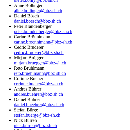
dieter.bohry@bbz-sh.ch
Aline Bollinger
aline.bollinger@bbz-sh.ch
Daniel Bösch
daniel.boesch@bbz-sh.ch
Peter Brandenberger
peter.brandenberger@bbz-sh.ch
Carine Brönnimann
carine.broennimann@bbz-sh.ch
Cedric Bruderer
cedric.bruderer@bbz-sh.ch
Mirjam Brügger
mirjam.bruegger@bbz-sh.ch
Reto Brühlmann
reto.bruehlmann@bbz-sh.ch
Corinne Bucher
corinne.bucher@bbz-sh.ch
Andres Bührer
andres.buehrer@bbz-sh.ch
Daniel Bührer
daniel.bueehrer@bbz-sh.ch
Stefan Bürge
stefan.buerge@bbz-sh.ch
Nick Burren
nick.burren@bbz-sh.ch