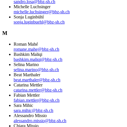
sandro.losa@bbz-sh.ch
Michelle Luchsinger
michelle.luchsinger@bbz-sh.ch
Sonja Luginbühl
sonja.luginbuehl@bbz-sh.ch
M
Roman Mahé
romane.mahe@bbz-sh.ch
Bashkim Maliqi
bashkim.maliqi@bbz-sh.ch
Selina Marino
selina.marino@bbz-sh.ch
Beat Marthaler
beat.marthaler@bbz-sh.ch
Catarina Mettler
catarina.mettler@bbz-sh.ch
Fabian Mettler
fabian.mettler@bbz-sh.ch
Sara Mihic
sara.mihic@bbz-sh.ch
Alessandro Missio
alessandro.missio@bbz-sh.ch
Chiara Missio