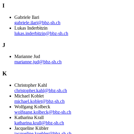
I
Gabriele Ilari
gabriele.ilari@bbz-sh.ch
Lukas Inderbitzin
lukas.inderbitzin@bbz-sh.ch
J
Marianne Jud
marianne.jud@bbz-sh.ch
K
Christopher Kahl
christopher.kahl@bbz-sh.ch
Michael Koblet
michael.koblet@bbz-sh.ch
Wolfgang Kolbeck
wolfgang.kolbeck@bbz-sh.ch
Katharina Krall
katharina.krall@bbz-sh.ch
Jacqueline Kübler
jacqueline.kuebler@bbz-sh.ch