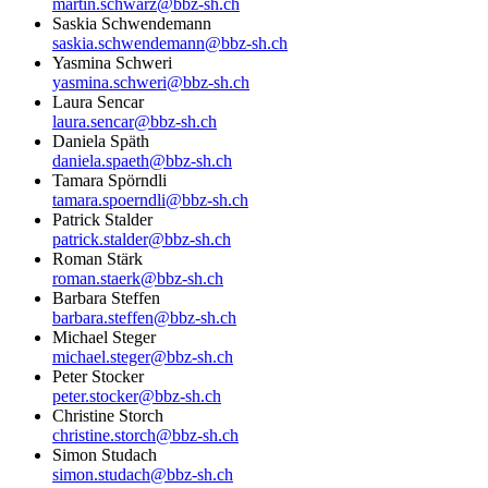
martin.schwarz@bbz-sh.ch
Saskia Schwendemann
saskia.schwendemann@bbz-sh.ch
Yasmina Schweri
yasmina.schweri@bbz-sh.ch
Laura Sencar
laura.sencar@bbz-sh.ch
Daniela Späth
daniela.spaeth@bbz-sh.ch
Tamara Spörndli
tamara.spoerndli@bbz-sh.ch
Patrick Stalder
patrick.stalder@bbz-sh.ch
Roman Stärk
roman.staerk@bbz-sh.ch
Barbara Steffen
barbara.steffen@bbz-sh.ch
Michael Steger
michael.steger@bbz-sh.ch
Peter Stocker
peter.stocker@bbz-sh.ch
Christine Storch
christine.storch@bbz-sh.ch
Simon Studach
simon.studach@bbz-sh.ch