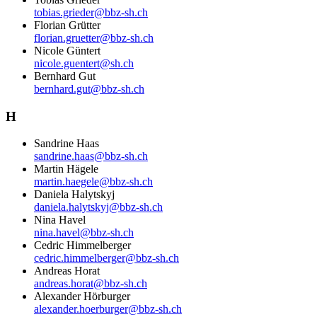
tobias.grieder@bbz-sh.ch
Florian Grütter
florian.gruetter@bbz-sh.ch
Nicole Güntert
nicole.guentert@sh.ch
Bernhard Gut
bernhard.gut@bbz-sh.ch
H
Sandrine Haas
sandrine.haas@bbz-sh.ch
Martin Hägele
martin.haegele@bbz-sh.ch
Daniela Halytskyj
daniela.halytskyj@bbz-sh.ch
Nina Havel
nina.havel@bbz-sh.ch
Cedric Himmelberger
cedric.himmelberger@bbz-sh.ch
Andreas Horat
andreas.horat@bbz-sh.ch
Alexander Hörburger
alexander.hoerburger@bbz-sh.ch