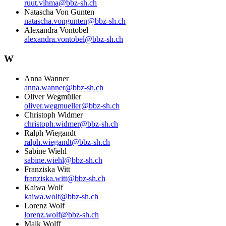
ruut.vihma@bbz-sh.ch
Natascha Von Gunten
natascha.vongunten@bbz-sh.ch
Alexandra Vontobel
alexandra.vontobel@bbz-sh.ch
W
Anna Wanner
anna.wanner@bbz-sh.ch
Oliver Wegmüller
oliver.wegmueller@bbz-sh.ch
Christoph Widmer
christoph.widmer@bbz-sh.ch
Ralph Wiegandt
ralph.wiegandt@bbz-sh.ch
Sabine Wiehl
sabine.wiehl@bbz-sh.ch
Franziska Witt
franziska.witt@bbz-sh.ch
Kaiwa Wolf
kaiwa.wolf@bbz-sh.ch
Lorenz Wolf
lorenz.wolf@bbz-sh.ch
Maik Wolff