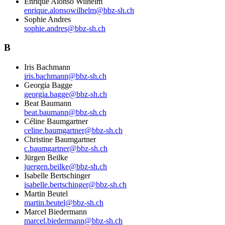
Enrique Alonso Wilhelm
enrique.alonsowilhelm@bbz-sh.ch
Sophie Andres
sophie.andres@bbz-sh.ch
B
Iris Bachmann
iris.bachmann@bbz-sh.ch
Georgia Bagge
georgia.bagge@bbz-sh.ch
Beat Baumann
beat.baumann@bbz-sh.ch
Céline Baumgartner
celine.baumgartner@bbz-sh.ch
Christine Baumgartner
c.baumgartner@bbz-sh.ch
Jürgen Beilke
juergen.beilke@bbz-sh.ch
Isabelle Bertschinger
isabelle.bertschinger@bbz-sh.ch
Martin Beutel
martin.beutel@bbz-sh.ch
Marcel Biedermann
marcel.biedermann@bbz-sh.ch