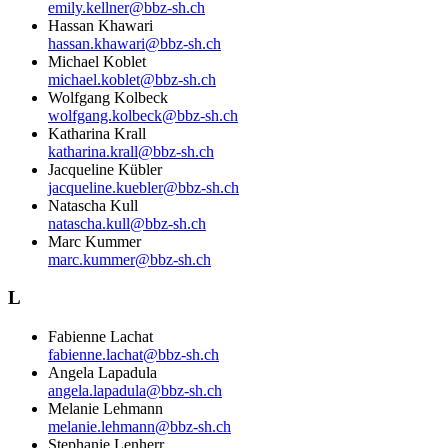
emily.kellner@bbz-sh.ch
Hassan Khawari
hassan.khawari@bbz-sh.ch
Michael Koblet
michael.koblet@bbz-sh.ch
Wolfgang Kolbeck
wolfgang.kolbeck@bbz-sh.ch
Katharina Krall
katharina.krall@bbz-sh.ch
Jacqueline Kübler
jacqueline.kuebler@bbz-sh.ch
Natascha Kull
natascha.kull@bbz-sh.ch
Marc Kummer
marc.kummer@bbz-sh.ch
L
Fabienne Lachat
fabienne.lachat@bbz-sh.ch
Angela Lapadula
angela.lapadula@bbz-sh.ch
Melanie Lehmann
melanie.lehmann@bbz-sh.ch
Stephanie Lenherr