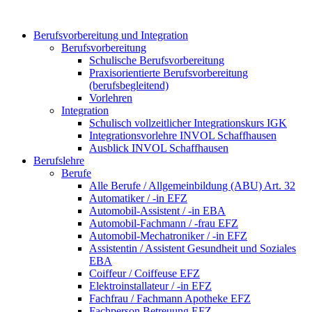
Berufsvorbereitung und Integration
Berufsvorbereitung
Schulische Berufsvorbereitung
Praxisorientierte Berufsvorbereitung
(berufsbegleitend)
Vorlehren
Integration
Schulisch vollzeitlicher Integrationskurs IGK
Integrationsvorlehre INVOL Schaffhausen
Ausblick INVOL Schaffhausen
Berufslehre
Berufe
Alle Berufe / Allgemeinbildung (ABU) Art. 32
Automatiker / -in EFZ
Automobil-Assistent / -in EBA
Automobil-Fachmann / -frau EFZ
Automobil-Mechatroniker / -in EFZ
Assistentin / Assistent Gesundheit und Soziales
EBA
Coiffeur / Coiffeuse EFZ
Elektroinstallateur / -in EFZ
Fachfrau / Fachmann Apotheke EFZ
Fachperson Betreuung EFZ