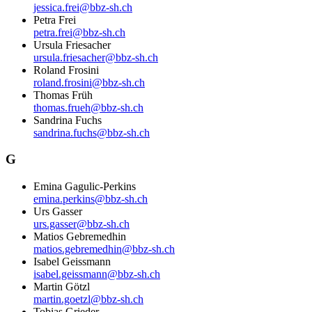
jessica.frei@bbz-sh.ch
Petra Frei
petra.frei@bbz-sh.ch
Ursula Friesacher
ursula.friesacher@bbz-sh.ch
Roland Frosini
roland.frosini@bbz-sh.ch
Thomas Früh
thomas.frueh@bbz-sh.ch
Sandrina Fuchs
sandrina.fuchs@bbz-sh.ch
G
Emina Gagulic-Perkins
emina.perkins@bbz-sh.ch
Urs Gasser
urs.gasser@bbz-sh.ch
Matios Gebremedhin
matios.gebremedhin@bbz-sh.ch
Isabel Geissmann
isabel.geissmann@bbz-sh.ch
Martin Götzl
martin.goetzl@bbz-sh.ch
Tobias Grieder