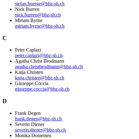
stefan.buerge@bbz-sh.ch
Nick Burren
nick.burren@bbz-sh.ch
Miriam Byrne
miriam.byrne@bbz-sh.ch
C
Peter Caplazi
peter.caplazi@bbz-sh.ch
Agatha Christ Brodmann
agatha.christbrodmann@bbz-sh.ch
Katja Christen
katja.christen@bbz-sh.ch
Giuseppe Coccia
giuseppe.coccia@bbz-sh.ch
D
Frank Degen
frank.degen@bbz-sh.ch
Severin Diener
severin.diener@bbz-sh.ch
Monika Domeisen