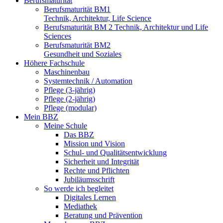
Berufsmaturität
Berufsmaturität BM1
Technik, Architektur, Life Science
Berufsmaturität BM 2 Technik, Architektur und Life
Sciences
Berufsmaturität BM2
Gesundheit und Soziales
Höhere Fachschule
Maschinenbau
Systemtechnik / Automation
Pflege (3-jährig)
Pflege (2-jährig)
Pflege (modular)
Mein BBZ
Meine Schule
Das BBZ
Mission und Vision
Schul- und Qualitätsentwicklung
Sicherheit und Integrität
Rechte und Pflichten
Jubiläumsschrift
So werde ich begleitet
Digitales Lernen
Mediathek
Beratung und Prävention