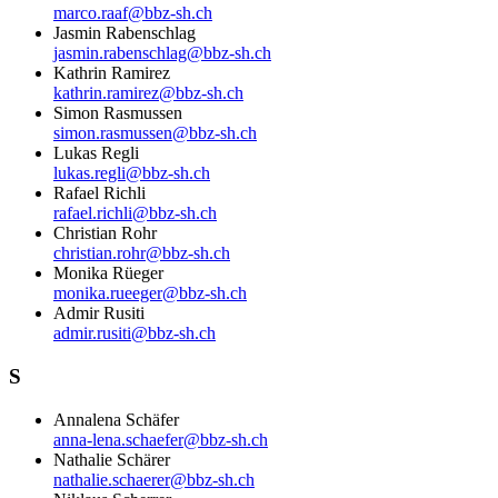
marco.raaf@bbz-sh.ch
Jasmin Rabenschlag
jasmin.rabenschlag@bbz-sh.ch
Kathrin Ramirez
kathrin.ramirez@bbz-sh.ch
Simon Rasmussen
simon.rasmussen@bbz-sh.ch
Lukas Regli
lukas.regli@bbz-sh.ch
Rafael Richli
rafael.richli@bbz-sh.ch
Christian Rohr
christian.rohr@bbz-sh.ch
Monika Rüeger
monika.rueeger@bbz-sh.ch
Admir Rusiti
admir.rusiti@bbz-sh.ch
S
Annalena Schäfer
anna-lena.schaefer@bbz-sh.ch
Nathalie Schärer
nathalie.schaerer@bbz-sh.ch