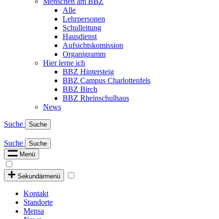
Menschen am BBZ
Alle
Lehrpersonen
Schulleitung
Hausdienst
Aufsichtskomission
Organigramm
Hier lerne ich
BBZ Hintersteig
BBZ Campus Charlottenfels
BBZ Birch
BBZ Rheinschulhaus
News
Suche
Suche
Suche
Suche
Menü
Sekundärmenü
Kontakt
Standorte
Mensa