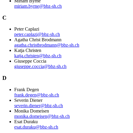
Miriam Byrne
miriam.byrne@bbz-sh.ch
C
Peter Caplazi
peter.caplazi@bbz-sh.ch
Agatha Christ Brodmann
agatha.christbrodmann@bbz-sh.ch
Katja Christen
katja.christen@bbz-sh.ch
Giuseppe Coccia
giuseppe.coccia@bbz-sh.ch
D
Frank Degen
frank.degen@bbz-sh.ch
Severin Diener
severin.diener@bbz-sh.ch
Monika Domeisen
monika.domeisen@bbz-sh.ch
Esat Duraku
esat.duraku@bbz-sh.ch