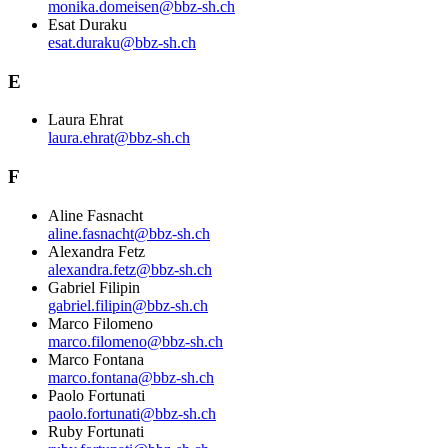
monika.domeisen@bbz-sh.ch
Esat Duraku
esat.duraku@bbz-sh.ch
E
Laura Ehrat
laura.ehrat@bbz-sh.ch
F
Aline Fasnacht
aline.fasnacht@bbz-sh.ch
Alexandra Fetz
alexandra.fetz@bbz-sh.ch
Gabriel Filipin
gabriel.filipin@bbz-sh.ch
Marco Filomeno
marco.filomeno@bbz-sh.ch
Marco Fontana
marco.fontana@bbz-sh.ch
Paolo Fortunati
paolo.fortunati@bbz-sh.ch
Ruby Fortunati