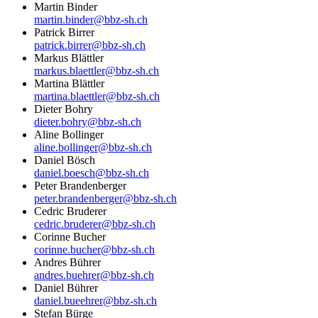
Martin Binder
martin.binder@bbz-sh.ch
Patrick Birrer
patrick.birrer@bbz-sh.ch
Markus Blättler
markus.blaettler@bbz-sh.ch
Martina Blättler
martina.blaettler@bbz-sh.ch
Dieter Bohry
dieter.bohry@bbz-sh.ch
Aline Bollinger
aline.bollinger@bbz-sh.ch
Daniel Bösch
daniel.boesch@bbz-sh.ch
Peter Brandenberger
peter.brandenberger@bbz-sh.ch
Cedric Bruderer
cedric.bruderer@bbz-sh.ch
Corinne Bucher
corinne.bucher@bbz-sh.ch
Andres Bührer
andres.buehrer@bbz-sh.ch
Daniel Bührer
daniel.bueehrer@bbz-sh.ch
Stefan Bürge