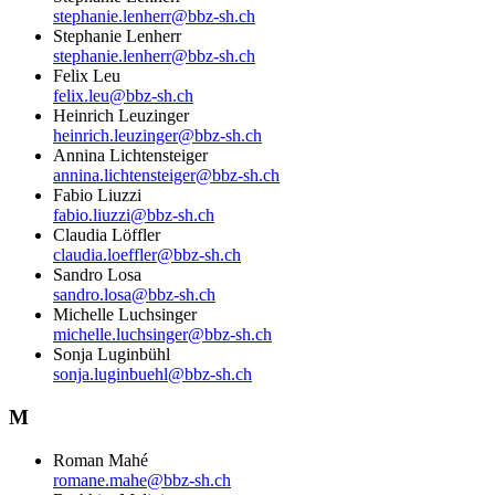
stephanie.lenherr@bbz-sh.ch
Stephanie Lenherr
stephanie.lenherr@bbz-sh.ch
Felix Leu
felix.leu@bbz-sh.ch
Heinrich Leuzinger
heinrich.leuzinger@bbz-sh.ch
Annina Lichtensteiger
annina.lichtensteiger@bbz-sh.ch
Fabio Liuzzi
fabio.liuzzi@bbz-sh.ch
Claudia Löffler
claudia.loeffler@bbz-sh.ch
Sandro Losa
sandro.losa@bbz-sh.ch
Michelle Luchsinger
michelle.luchsinger@bbz-sh.ch
Sonja Luginbühl
sonja.luginbuehl@bbz-sh.ch
M
Roman Mahé
romane.mahe@bbz-sh.ch