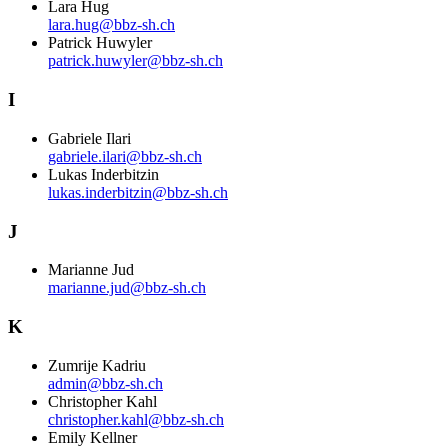
Lara Hug
lara.hug@bbz-sh.ch
Patrick Huwyler
patrick.huwyler@bbz-sh.ch
I
Gabriele Ilari
gabriele.ilari@bbz-sh.ch
Lukas Inderbitzin
lukas.inderbitzin@bbz-sh.ch
J
Marianne Jud
marianne.jud@bbz-sh.ch
K
Zumrije Kadriu
admin@bbz-sh.ch
Christopher Kahl
christopher.kahl@bbz-sh.ch
Emily Kellner