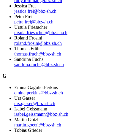
ruby.fortunati@bbz-sh.ch
Jessica Frei
jessica.frei@bbz-sh.ch
Petra Frei
petra.frei@bbz-sh.ch
Ursula Friesacher
ursula.friesacher@bbz-sh.ch
Roland Frosini
roland.frosini@bbz-sh.ch
Thomas Früh
thomas.frueh@bbz-sh.ch
Sandrina Fuchs
sandrina.fuchs@bbz-sh.ch
G
Emina Gagulic-Perkins
emina.perkins@bbz-sh.ch
Urs Gasser
urs.gasser@bbz-sh.ch
Isabel Geissmann
isabel.geissmann@bbz-sh.ch
Martin Götzl
martin.goetzl@bbz-sh.ch
Tobias Grieder