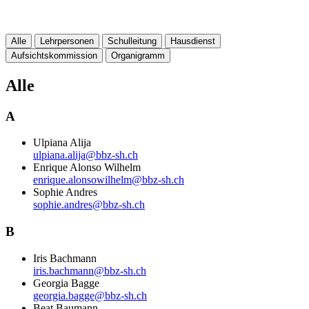
Alle
Lehrpersonen
Schulleitung
Hausdienst
Aufsichtskommission
Organigramm
Alle
A
Ulpiana Alija
ulpiana.alija@bbz-sh.ch
Enrique Alonso Wilhelm
enrique.alonsowilhelm@bbz-sh.ch
Sophie Andres
sophie.andres@bbz-sh.ch
B
Iris Bachmann
iris.bachmann@bbz-sh.ch
Georgia Bagge
georgia.bagge@bbz-sh.ch
Beat Baumann