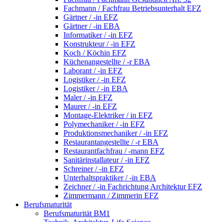
Fachmann / Fachfrau Betriebsunterhalt EFZ
Gärtner / -in EFZ
Gärtner / -in EBA
Informatiker / -in EFZ
Konstrukteur / -in EFZ
Koch / Köchin EFZ
Küchenangestellte / -r EBA
Laborant / -in EFZ
Logistiker / -in EFZ
Logistiker / -in EBA
Maler / -in EFZ
Maurer / -in EFZ
Montage-Elektriker / in EFZ
Polymechaniker / -in EFZ
Produktionsmechaniker / -in EFZ
Restaurantangestellte / -r EBA
Restaurantfachfrau / -mann EFZ
Sanitärinstallateur / -in EFZ
Schreiner / -in EFZ
Unterhaltspraktiker / -in EBA
Zeichner / -in Fachrichtung Architektur EFZ
Zimmermann / Zimmerin EFZ
Berufsmaturität
Berufsmaturität BM1