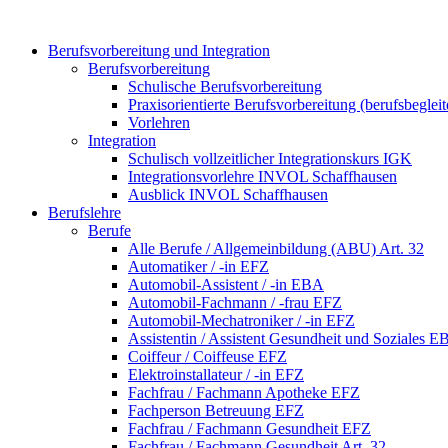
Berufsvorbereitung und Integration
Berufsvorbereitung
Schulische Berufsvorbereitung
Praxisorientierte Berufsvorbereitung (berufsbeglei
Vorlehren
Integration
Schulisch vollzeitlicher Integrationskurs IGK
Integrationsvorlehre INVOL Schaffhausen
Ausblick INVOL Schaffhausen
Berufslehre
Berufe
Alle Berufe / Allgemeinbildung (ABU) Art. 32
Automatiker / -in EFZ
Automobil-Assistent / -in EBA
Automobil-Fachmann / -frau EFZ
Automobil-Mechatroniker / -in EFZ
Assistentin / Assistent Gesundheit und Soziales 
Coiffeur / Coiffeuse EFZ
Elektroinstallateur / -in EFZ
Fachfrau / Fachmann Apotheke EFZ
Fachperson Betreuung EFZ
Fachfrau / Fachmann Gesundheit EFZ
Fachfrau / Fachmann Gesundheit Art. 32