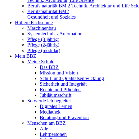
Technik, Architektur, Life Science
Berufsmaturität BM 2 Technik, Architektur und Life Sci
Berufsmaturität BM2
Gesundheit und Soziales
Höhere Fachschule
Maschinenbau
Systemtechnik / Automation
Pflege (3-jährig)
Pflege (2-jährig)
Pflege (modular)
Mein BBZ
Meine Schule
Das BBZ
Mission und Vision
Schul- und Qualitätsentwicklung
Sicherheit und Integrität
Rechte und Pflichten
Jubiläumsschrift
So werde ich begleitet
Digitales Lernen
Mediathek
Beratung und Prävention
Menschen am BBZ
Alle
Lehrpersonen